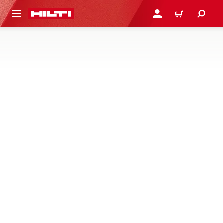
ONTENIDO PRINCIPAL
INICIE SESIÓN O REGÍST
CARRITO
CARRILES DE ANCLAJES EMBEBIDOS
No hay productos en esta categoría
Desafortunadamente