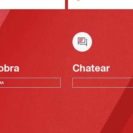
obra
Chatear
RA