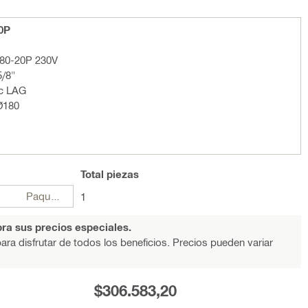
0P
180-20P 230V
5/8"
ic LAG
Ø180
Total
piezas
Paquetes
1
ra sus precios especiales.
ara disfrutar de todos los beneficios. Precios pueden variar
$306.583,20