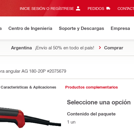
INICIE SESIÓN O REGÍSTRESE
PEDIDOS
CONTACT
a
Centro de Ingeniería
Soporte y Descargas
Empresa
Argentina
¡Envío al 50% en todo el país!
Comprar
ra angular AG 180-20P
#2075679
Características & Aplicaciones
Productos complementarios
Seleccione una opción
Contenido del paquete
1 un