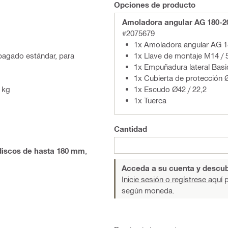
Opciones de producto
Amoladora angular AG 180-2
#2075679
1x Amoladora angular AG 
1x Llave de montaje M14 / 
pagado estándar, para
1x Empuñadura lateral Bas
1x Cubierta de protección 
1x Escudo Ø42 / 22,2
 kg
1x Tuerca
Cantidad
discos de hasta 180 mm
,
Acceda a su cuenta y descub
Inicie sesión o regístrese aquí
p
según moneda.