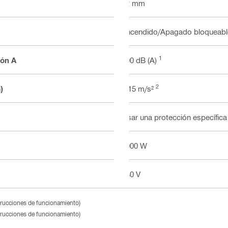
42 mm
Encendido/Apagado bloqueabl
1
ión A
100 dB (A)
2
)
6.15 m/s²
Usar una protección específica
2000 W
230 V
strucciones de funcionamiento)
strucciones de funcionamiento)