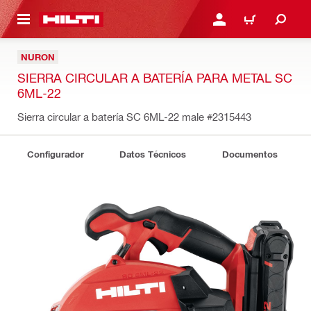
ONTENIDO PRINCIPAL
INICIE SESIÓN O REGÍST
CARRITO
NURON
SIERRA CIRCULAR A BATERÍA PARA METAL SC
6ML-22
Sierra circular a batería SC 6ML-22 male
#2315443
Configurador
Datos Técnicos
Documentos