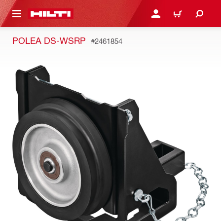
ONTENIDO PRINCIPAL
INICIE SESIÓN O REGÍST
CARRITO
POLEA DS-WSRP
#2461854