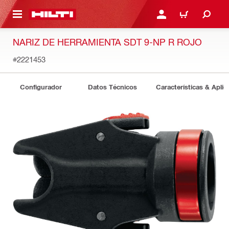
ONTENIDO PRINCIPAL
INICIE SESIÓN O REGÍST
CARRITO
NARIZ DE HERRAMIENTA SDT 9-NP R ROJO
#2221453
Configurador
Datos Técnicos
Características & Aplic