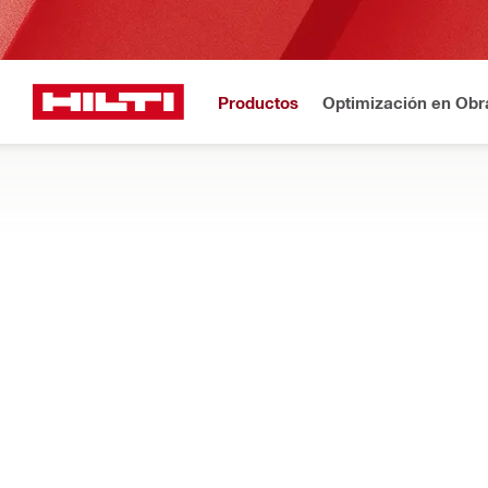
Productos
Optimización en Obr
Inicio
Productos
Consumibles para herramientas
PUNTAS DE DIAMANTE, MÓDULOS X-C
Muéstreme brocas corona diamantadas y accesorios diseñados
portátiles, con columna y profundas en hormigón y mamposte
Filtro
Broca co