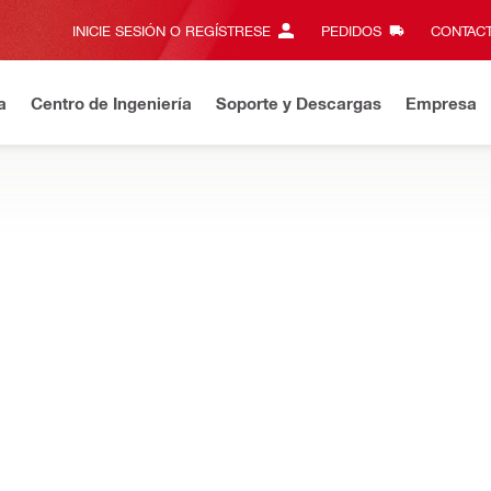
INICIE SESIÓN O REGÍSTRESE
PEDIDOS
CONTACT
a
Centro de Ingeniería
Soporte y Descargas
Empresa
Argentina
¡Envío al 50% en todo el país!
Comprar
HANGE Y SEGMENTOS
 para brindar máximo rendimiento al taladrar con máquinas de ex
ría
rona SPX-T