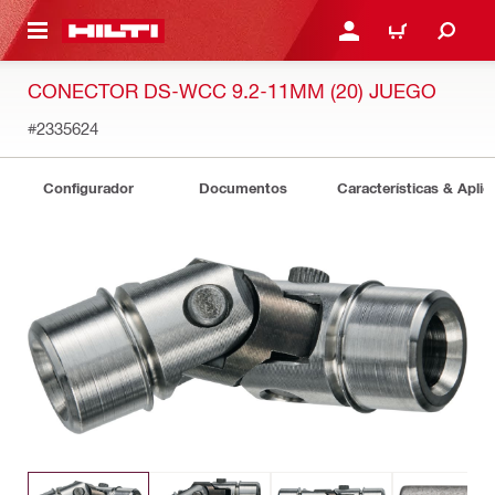
ONTENIDO PRINCIPAL
INICIE SESIÓN O REGÍST
CARRITO
CONECTOR DS-WCC 9.2-11MM (20) JUEGO
#2335624
Configurador
Documentos
Características & Aplic