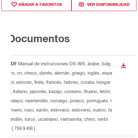
AÑADIR A FAVORITOS
VER DISPONIBILIDAD
Documentos
PDF
Manual de instrucciones DS-WS
, árabe, búlg
DESCA
aro, cn, checo, danés, alemán, griego, inglés, espa
ñol, estonio, finés, francés, hebreo, croata, húngar
o, italiano, japonés, kazajo, coreano, lituano, letón,
malayo, neerlandés, noruego, polaco, portugués, r
umano, ruso, sardo, eslovaco, esloveno, sueco, ta
ilandés, turco, ucraniano, vietnamita, chino, serbi
o
[ 759.9 KB ]