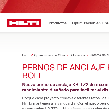
Productos
Optimización en Obr
Sistema de a
Inicio
Optimización en Obra
Soluciones
PERNOS DE ANCLAJE 
BOLT
Nuevo perno de anclaje KB-TZ2 de máxim
rendimiento: diseñado para facilitar el di
Porque cada proyecto conlleva diferentes retos, los i
Hilti lo mantienen a la vanguardia. Con el nuevo perno
de expansión KB-TZ2, Hilti le ofrece una solución de a