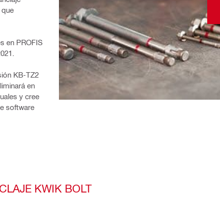
 que 
es en PROFIS 
2021.
sión KB-TZ2 
iminará en 
uales y cree 
e software 
CLAJE KWIK BOLT