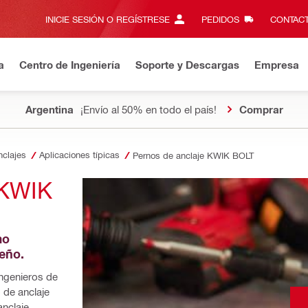
INICIE SESIÓN O REGÍSTRESE
PEDIDOS
CONTACT
a
Centro de Ingeniería
Soporte y Descargas
Empresa
Argentina
¡Envío al 50% en todo el país!
Comprar
nclajes
Aplicaciones típicas
Pernos de anclaje KWIK BOLT
KWIK 
o 
seño.
ngenieros de 
 de anclaje 
nclaje 