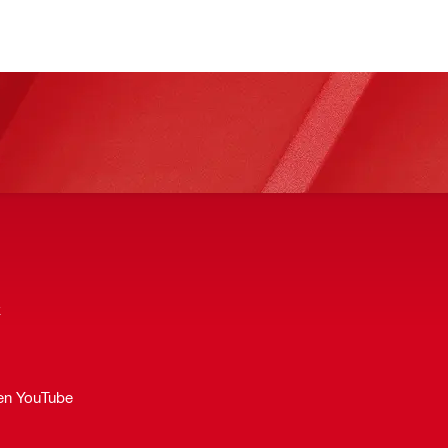
k
 en YouTube