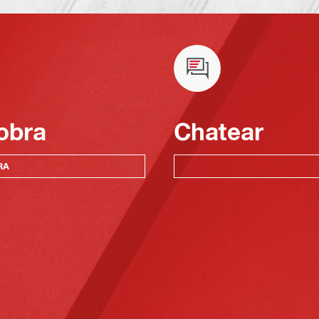
obra
Chatear
RA