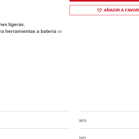
AÑADIR A FAVOR
nes ligeras
,
ra herramientas a batería
or
Acero
6 mm