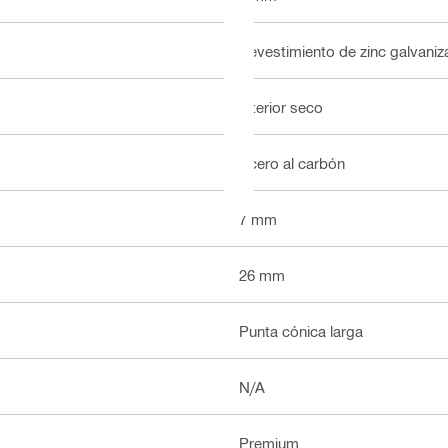
Revestimiento de zinc galvani
Interior seco
Acero al carbón
7 mm
26 mm
Punta cónica larga
N/A
Premium