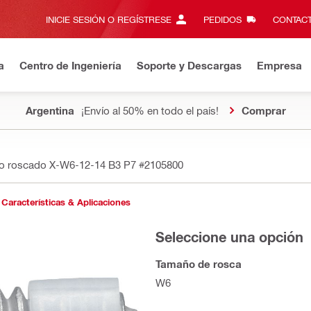
INICIE SESIÓN O REGÍSTRESE
PEDIDOS
CONTACT
a
Centro de Ingeniería
Soporte y Descargas
Empresa
Argentina
¡Envío al 50% en todo el país!
Comprar
o roscado X-W6-12-14 B3 P7
#2105800
Características & Aplicaciones
Seleccione una opción
Tamaño de rosca
W6