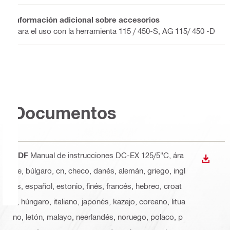
Información adicional sobre accesorios
Para el uso con la herramienta 115 / 450-S, AG 115/ 450 -D
Documentos
PDF
Manual de instrucciones DC-EX 125/5"C
, ára
DESCA
be, búlgaro, cn, checo, danés, alemán, griego, ingl
és, español, estonio, finés, francés, hebreo, croat
a, húngaro, italiano, japonés, kazajo, coreano, litua
no, letón, malayo, neerlandés, noruego, polaco, p