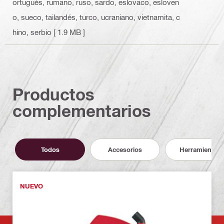
ortugués, rumano, ruso, sardo, eslovaco, esloven
o, sueco, tailandés, turco, ucraniano, vietnamita, c
hino, serbio
[ 1.9 MB ]
Productos
complementarios
Todos
Accesorios
Herramientas
NUEVO