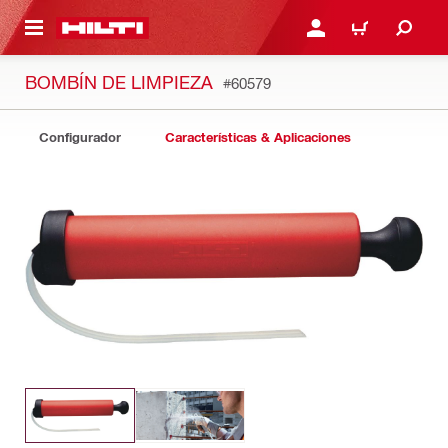
ONTENIDO PRINCIPAL
INICIE SESIÓN O REGÍST
CARRITO
BOMBÍN DE LIMPIEZA
#60579
Configurador
Características & Aplicaciones