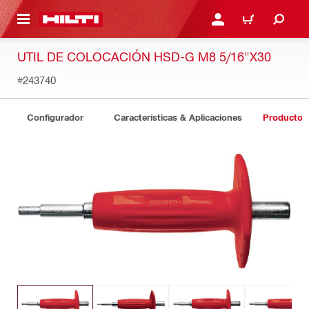
ONTENIDO PRINCIPAL
INICIE SESIÓN O REGÍST
CARRITO
UTIL DE COLOCACIÓN HSD-G M8 5/16"X30
#243740
Configurador
Características & Aplicaciones
Productos