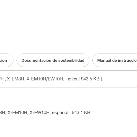
ción
Documentación de sostenibilidad
Manual de instrucci
EF7H, X-EM8H, X-EM10H/EW10H
, inglés
[ 943.5 KB ]
EM8H, X-EM10H, X-EW10H
, español
[ 543.1 KB ]