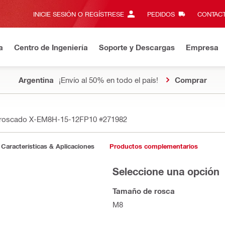
INICIE SESIÓN O REGÍSTRESE
PEDIDOS
CONTACT
a
Centro de Ingeniería
Soporte y Descargas
Empresa
Argentina
¡Envío al 50% en todo el país!
Comprar
 roscado X-EM8H-15-12FP10
#271982
Características & Aplicaciones
Productos complementarios
Seleccione una opción
Tamaño de rosca
M8