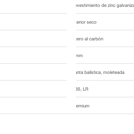
Revestimiento de zinc galvani
Interior seco
Acero al carbón
8 mm
Punta balística, moleteada
ABS, LR
Premium