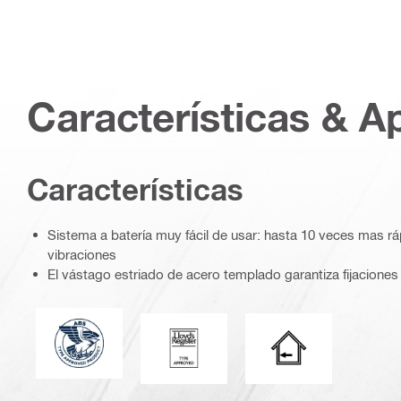
Características & A
Características
Sistema a batería muy fácil de usar: hasta 10 veces mas r
vibraciones
El vástago estriado de acero templado garantiza fijaciones 
Type Approved Product-blue (2822916)
Lloyds_Register_PDP (55171)
Interior seco