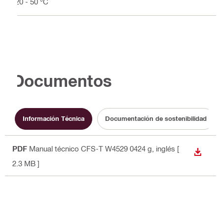
-20 - 50 °C
Documentos
Información Técnica
Documentación de sostenibilidad
PDF
Manual técnico CFS-T W4529 0424 g
, inglés
[
DESCA
2.3 MB ]