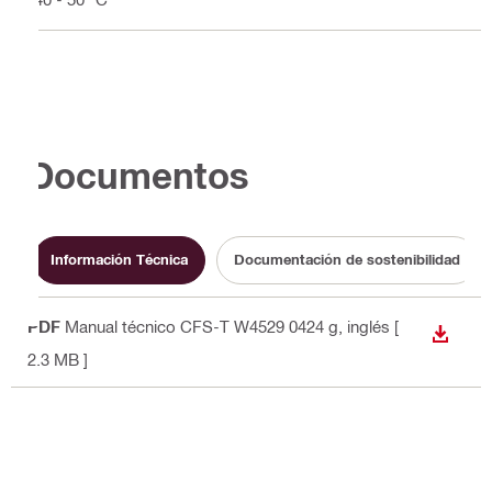
Documentos
Información Técnica
Documentación de sostenibilidad
PDF
Manual técnico CFS-T W4529 0424 g
, inglés
[
DESCA
2.3 MB ]