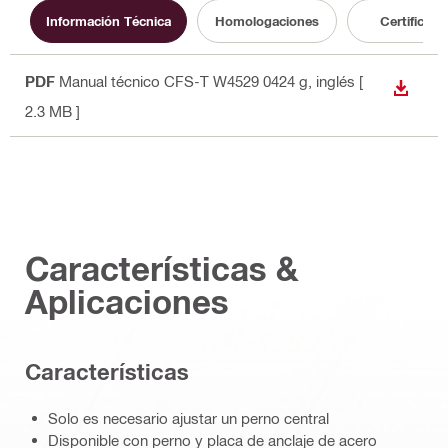
Información Técnica
Homologaciones
Certificado
PDF
Manual técnico CFS-T W4529 0424 g
, inglés
[
DESCA
2.3 MB ]
Características &
Aplicaciones
Características
Solo es necesario ajustar un perno central
Disponible con perno y placa de anclaje de acero