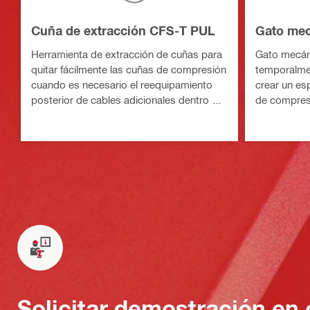
Cuña de extracción CFS-T PUL
Gato me
Herramienta de extracción de cuñas para
Gato mecán
quitar fácilmente las cuñas de compresión
temporalme
cuando es necesario el reequipamiento
crear un es
posterior de cables adicionales dentro de
de compresi
un marco de tránsito
Solicitar demostración en 