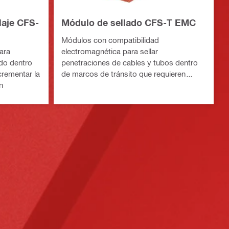
laje CFS-
Módulo de sellado CFS-T EMC
Módulos con compatibilidad
ara
electromagnética para sellar
do dentro
penetraciones de cables y tubos dentro
crementar la
de marcos de tránsito que requieren
n
hermeticidad frente a agua y gas y
resistencia cortafuego