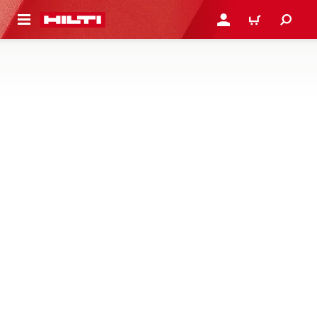
ONTENIDO PRINCIPAL
INICIE SESIÓN O REGÍST
CARRITO
PUNTOS FIJOS Y ELEMENTOS
DESLIZANTES
No hay productos en esta categoría
Desafortunadamente