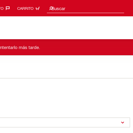
Sugerencias de búsqueda
Buscar
O‎
CARRITO
intentarlo más tarde.