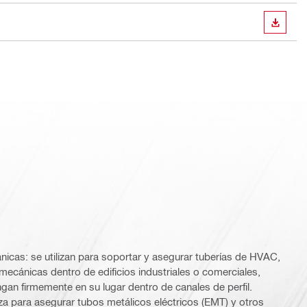
DESCA
icas: se utilizan para soportar y asegurar tuberías de HVAC,
 mecánicas dentro de edificios industriales o comerciales,
n firmemente en su lugar dentro de canales de perfil.
iza para asegurar tubos metálicos eléctricos (EMT) y otros