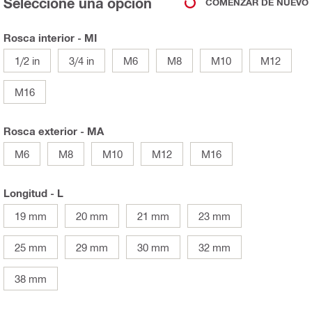
Seleccione una opción
COMENZAR DE NUEVO
Rosca interior - MI
1/2 in
3/4 in
M6
M8
M10
M12
M16
Rosca exterior - MA
M6
M8
M10
M12
M16
Longitud - L
19 mm
20 mm
21 mm
23 mm
25 mm
29 mm
30 mm
32 mm
38 mm