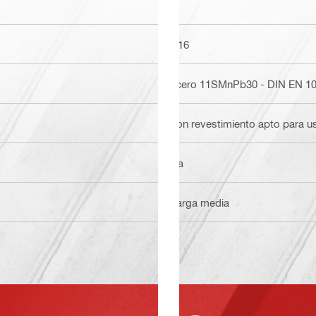
M16
Acero 11SMnPb30 - DIN EN 1
Con revestimiento apto para us
n/a
Carga media