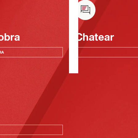
obra
Chatear
RA