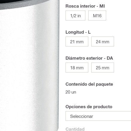
Rosca interior - MI
1/2 in
M16
Longitud - L
21 mm
24 mm
Diámetro exterior - DA
18 mm
25 mm
Contenido del paquete
20 un
Opciones de producto
Seleccionar
Cantidad