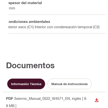
Espesor del material
6 mm
Condiciones ambientales
Interior seco (C1) Interior con condensación temporal (C2)
Documentos
Información Técnica
Manual de instrucciones
PDF
Seismic_Manual_0522_W4571_EN
, inglés
[ 8.
DESCA
8 MB ]