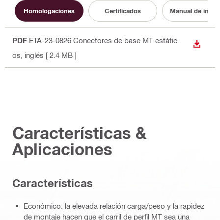
Homologaciones
Certificados
Manual de instr
PDF
ETA-23-0826 Conectores de base MT estátic
DESCA
os
, inglés
[ 2.4 MB ]
Características &
Aplicaciones
Características
Económico: la elevada relación carga/peso y la rapidez
de montaje hacen que el carril de perfil MT sea una