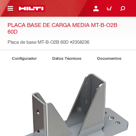
ONTENIDO PRINCIPAL
INICIE SESIÓN O REGÍST
CARRITO
PLACA BASE DE CARGA MEDIA MT-B-O2B
60D
Placa de base MT-B-O2B 60D
#2358236
Configurador
Datos Técnicos
Documentos