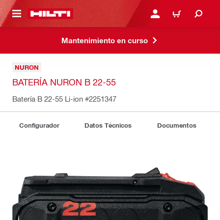
ONTENIDO PRINCIPAL
INICIE SESIÓN O REGÍST
CARRITO
Mantenimiento en curso
NURON
BATERÍA NURON B 22-55
Batería B 22-55 Li-ion
#2251347
Configurador
Datos Técnicos
Documentos