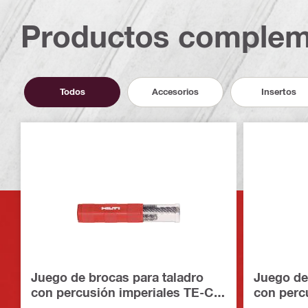
Productos complem
Todos
Accesorios
Insertos
Juego de brocas para taladro
Juego de
con percusión imperiales TE-CX
con perc
(SDS Plus)
(SDS Plu