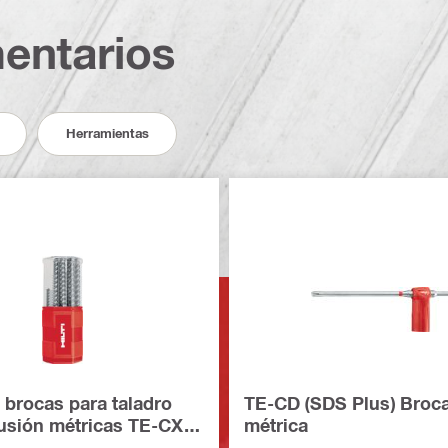
entarios
Herramientas
 brocas para taladro
TE-CD (SDS Plus) Broc
usión métricas TE-CX
métrica
s)