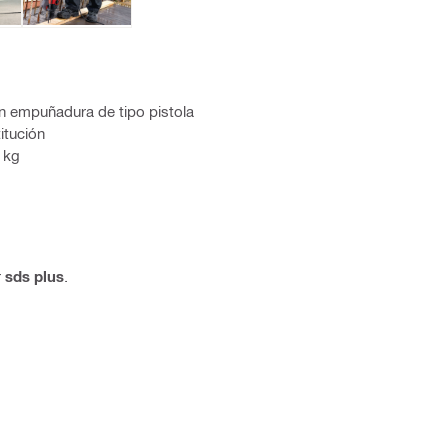
on empuñadura de tipo pistola
itución
 kg
r
sds plus
.