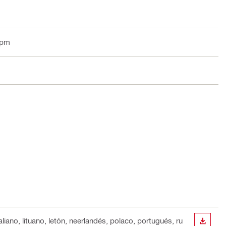
rpm
aliano, lituano, letón, neerlandés, polaco, portugués, ru
DESCA