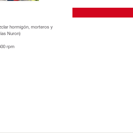
zclar hormigón, morteros y
ías Nuron)
 600 rpm