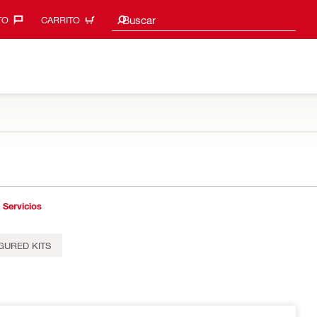
Sugerencias de búsqueda
Buscar
O‎
CARRITO
Servicios
GURED KITS