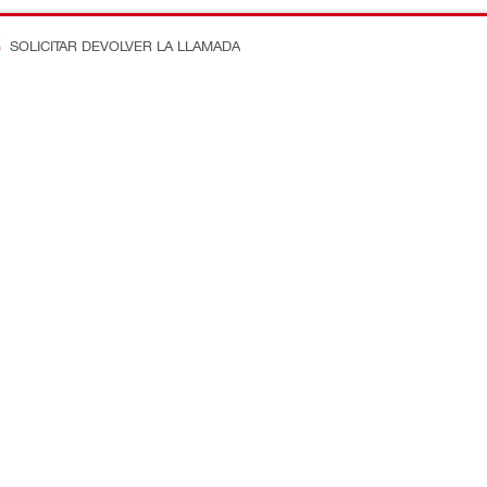
SOLICITAR DEVOLVER LA LLAMADA
n en la obra
Conecte con nosotros
ostos
Dénos Me Gusta en Faceboo
e ingeniería
Síganos en Instagram
equipos
Subscríbase a Nuestro Canal
e productividad
Síganos en LinkedIn