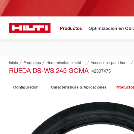
Productos
Optimización en Obr
Inicio
Productos
Herramientas eléctricas
Accesorios para herramientas
RUEDA DS-WS 245 GOMA
#2337475
Configurador
Características & Aplicaciones
Producto