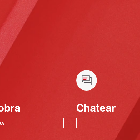
obra
Chatear
RA