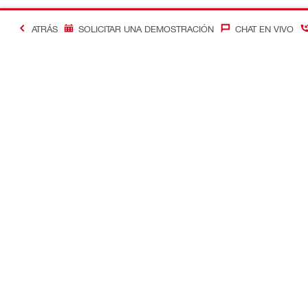
ATRÁS
SOLICITAR UNA DEMOSTRACIÓN
CHAT EN VIVO
Contacto
Optimizació
Contáctenos
Control de c
Ubique su Tienda Hilti
Soluciones d
Devolver la llamada
Gestión de 
Chat
Soluciones d