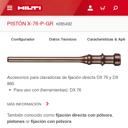
ONTENIDO PRINCIPAL
INICIE SESIÓN O REGÍST
CARRITO
PISTÓN X-76-P-GR
#285492
Configurador
Datos Técnicos
Características & Aplic
Accesorios para clavadoras de fijación directa DX 76 y DX
860
Para uso con (herramientas): DX 76
MÁS INFORMACIÓN
También conocido como
fijación directa con pólvora
,
pistones
or
fijación con pólvora
.