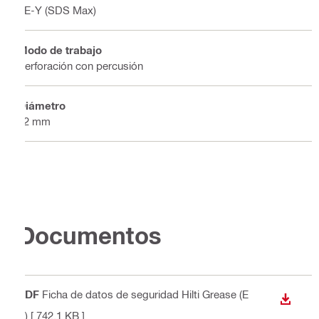
TE-Y (SDS Max)
Modo de trabajo
Perforación con percusión
Diámetro
32 mm
Documentos
PDF
Ficha de datos de seguridad Hilti Grease (E
DESCA
S)
[ 742.1 KB ]