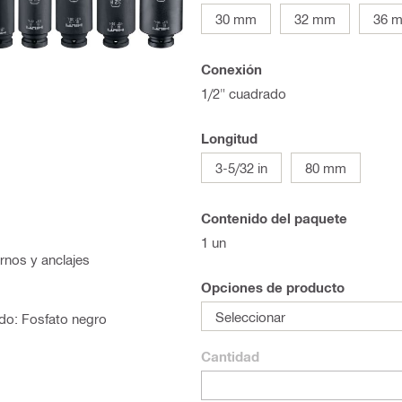
30 mm
32 mm
36 
Conexión
1/2" cuadrado
Longitud
3-5/32 in
80 mm
Contenido del paquete
1 un
rnos y anclajes
Opciones de producto
Seleccionar
ado: Fosfato negro
Cantidad