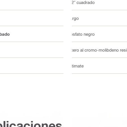
1/2" cuadrado
Largo
abado
Fosfato negro
Acero al cromo-molibdeno resi
Ultimate
plicaciones