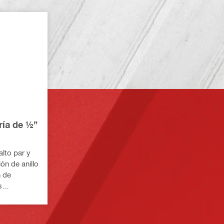
ría de ½”
alto par y
ón de anillo
n de
s