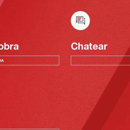
obra
Chatear
RA