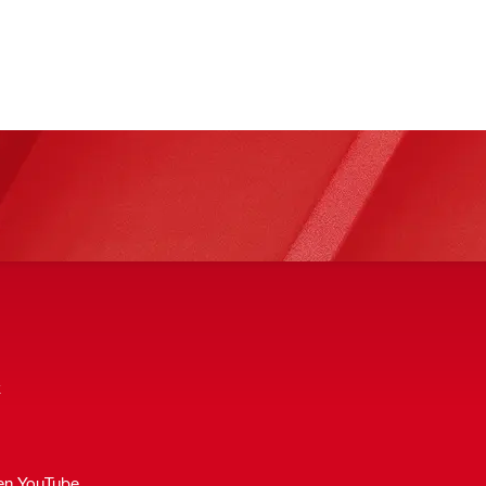
k
 en YouTube