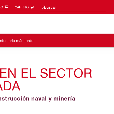
Sugerencias de búsqueda
Buscar
O‎
CARRITO
intentarlo más tarde.
EN EL SECTOR
ADA
nstrucción naval y minería