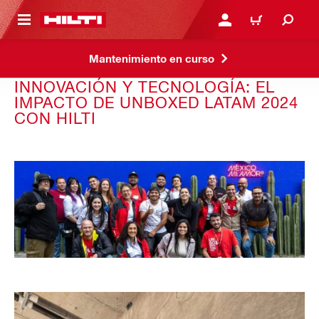
ONTENIDO PRINCIPAL
INICIE SESIÓN O REGÍST
CARRITO
Mantenimiento en curso
INNOVACIÓN Y TECNOLOGÍA: EL
IMPACTO DE UNBOXED LATAM 2024
CON HILTI