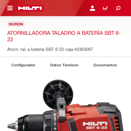
ONTENIDO PRINCIPAL
INICIE SESIÓN O REGÍST
CARRITO
NURON
ATORNILLADORA TALADRO A BATERÍA SBT 6-
22
Atorn. tal. a batería SBT 6-22 caja
#2363097
Configurador
Datos Técnicos
Documentos