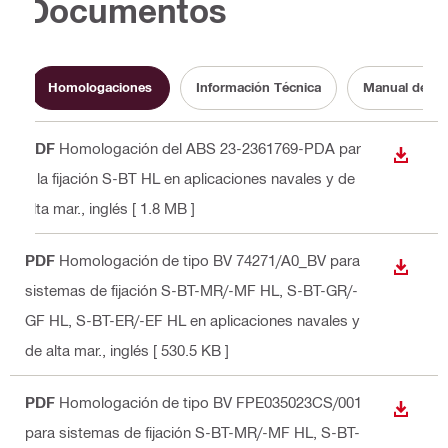
Documentos
Homologaciones
Información Técnica
Manual de in
PDF
Homologación del ABS 23-2361769-PDA par
DESCA
a la fijación S-BT HL en aplicaciones navales y de
alta mar.
, inglés
[ 1.8 MB ]
PDF
Homologación de tipo BV 74271/A0_BV para
DESCA
sistemas de fijación S-BT-MR/-MF HL, S-BT-GR/-
GF HL, S-BT-ER/-EF HL en aplicaciones navales y
de alta mar.
, inglés
[ 530.5 KB ]
PDF
Homologación de tipo BV FPE035023CS/001
DESCA
para sistemas de fijación S-BT-MR/-MF HL, S-BT-