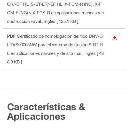
GR/-GF HL, S-BT-ER/-EF HL, X-FCM-R (NG), X-F
CM-F (NG) y X-FCS-R en aplicaciones marinas y c
onstrucción naval.
, inglés
[ 125.1 KB ]
PDF
Certificado de homologación del tipo DNV-G
DESCA
L TAS00003NW para el sistema de fijación S-BT H
L en aplicaciones navales y de alta mar.
, inglés
[ 48
8.9 KB ]
Características &
Aplicaciones