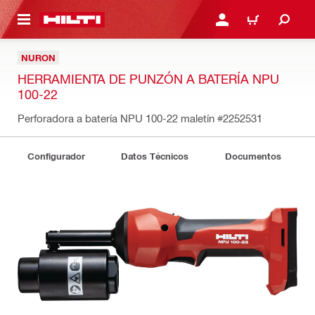
ONTENIDO PRINCIPAL
INICIE SESIÓN O REGÍST
CARRITO
NURON
HERRAMIENTA DE PUNZÓN A BATERÍA NPU
100-22
Perforadora a batería NPU 100-22 maletín
#2252531
Configurador
Datos Técnicos
Documentos