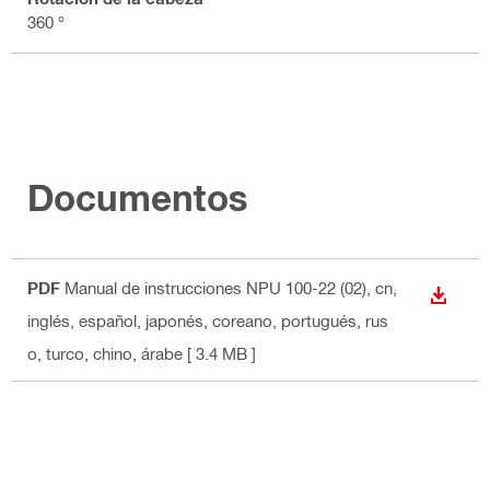
360 °
Documentos
PDF
Manual de instrucciones NPU 100-22 (02)
, cn,
DESCA
inglés, español, japonés, coreano, portugués, rus
o, turco, chino, árabe
[ 3.4 MB ]